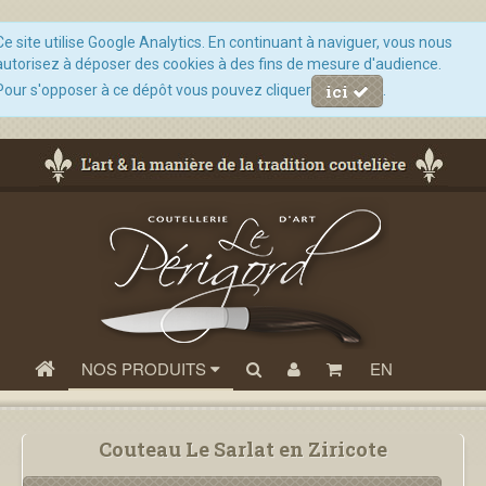
Ce site utilise Google Analytics. En continuant à naviguer, vous nous
autorisez à déposer des cookies à des fins de mesure d'audience.
ici
Pour s'opposer à ce dépôt vous pouvez cliquer
.
NOS PRODUITS
EN
Couteau Le Sarlat en Ziricote