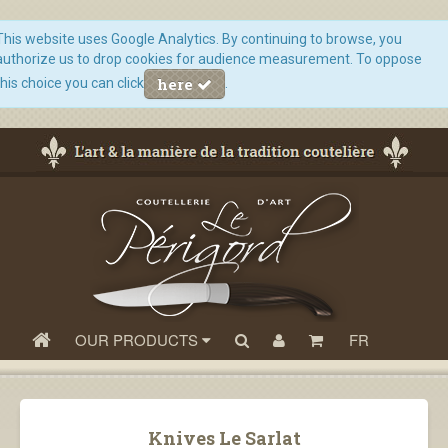
This website uses Google Analytics. By continuing to browse, you
authorize us to drop cookies for audience measurement. To oppose
here
this choice you can click
.
OUR PRODUCTS
FR
Knives Le Sarlat