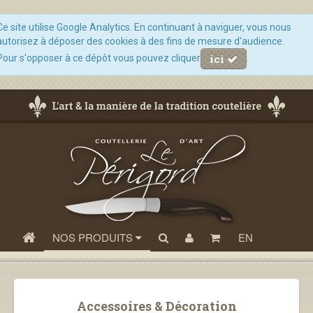
Ce site utilise Google Analytics. En continuant à naviguer, vous nous
autorisez à déposer des cookies à des fins de mesure d'audience.
ici
Pour s'opposer à ce dépôt vous pouvez cliquer
.
NOS PRODUITS
EN
Accessoires & Décoration