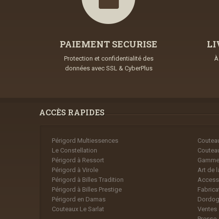
PAIEMENT SECURISE
LI
Protection et confidentialité des
À
données avec SSL & CyberPlus
ACCÈS RAPIDES
Périgord Multiessences
Couteau
Le Constellation
Coutea
Périgord à Ressort
Gamme
Périgord à Virole
Art de l
Périgord à Billes Tradition
Accesso
Périgord à Billes Prestige
Fabrica
Périgord en Damas
Dordog
Couteaux Le Sarlat
Ventes 
Presse