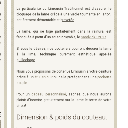
t
La particularité du Limousin Traditionnel est d'assurer le
e
bloquage de la lame grâce à une
virole tournante en laiton
,
e
entièrement démontable et b
revetée
.
La lame, qui se loge parfaitement dans la rainure, est
e
fabriquée à partir d'un acier inoxyable, le
Sandvick 12C27
.
e
Si vous le désirez, nos couteliers pourront décorer la lame
s
à la lime, technique purement esthétique appelée
e
guillochage
.
Nous vous proposons de porter Le Limousin à votre ceinture
grâce à un
étui en cuir
ou de le protéger dans une
pochette
souple
.
Pour un
cadeau personnalisé
, sachez que nous aurons
plaisir d'inscrire gratuitement sur la lame le texte de votre
choix!
€
Dimension & poids du couteau: