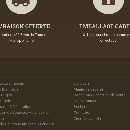
VRAISON OFFERTE
EMBALLAGE CAD
 partir de 30 € vers la France
Offert pour chaque comma
Métropoiltaine
effectuée!
x Le Limousin
Livraison
u Brantome
Mentions Légales
 Rugby
Conditions Générales de Vente
a Table
Nous contacter
ires & Décoration
Rechercher
tion de Couteaux Artisnaux en
Connexion
ne
Créer un compte
de Couteaux Artisanaux Périgord