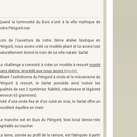
Quand la luminosité du Buis s'unit à la ville mythique de
notre Périgord noir.
Lors de l'ouverture de notre 3ème atelier boutique en
Périgord, nous avons créé ce modèle pliant et lui avons tout
naturellement donné le nom de sa ville natale: Sarlat.
Le challenge a consisté à créer un modèle à ressort
monté
sans platine: procédé que nous avons
breveté
.
Alliant l'esthétisme du Périgord à virole et le mécanisme du
Périgord à ressort, le Sarlat possède ainsi toutes les
qualités de ses 2 systèmes: fiabilité, robustesse et légèreté
(environ 65 grammes).
Doté d'une virole fixe et d'un culot en inox, le Sarlat offre un
excellent équilbre en main.
Le manche est en Buis du Périgord, bois local dense très
agréable au toucher.
La lame, usinée au profil de la rainure, est fabriquée à partir