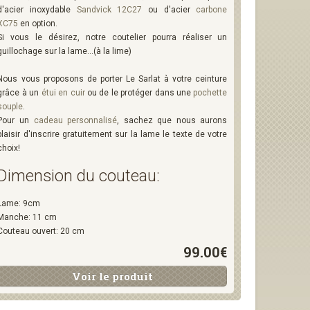
d'acier inoxydable
Sandvick 12C27
ou d'acier
carbone
XC75
en option.
Si vous le désirez, notre coutelier pourra réaliser un
guillochage sur la lame...(à la lime)
Nous vous proposons de porter Le Sarlat à votre ceinture
grâce à un
étui en cuir
ou de le protéger dans une
pochette
souple
.
Pour un
cadeau personnalisé
, sachez que nous aurons
plaisir d'inscrire gratuitement sur la lame le texte de votre
choix!
Dimension du couteau:
Lame: 9cm
Manche: 11 cm
Couteau ouvert: 20 cm
99.00€
Voir le produit