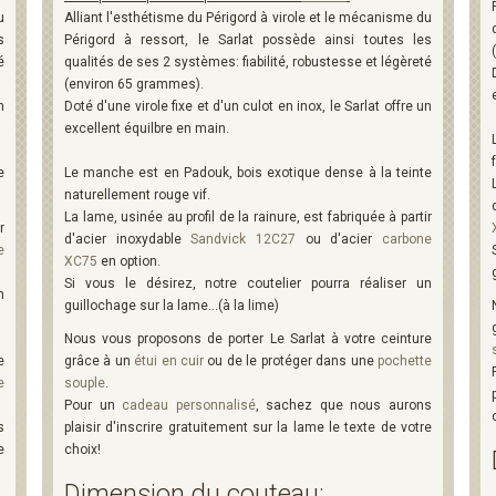
u
Alliant l'esthétisme du Périgord à virole et le mécanisme du
s
Périgord à ressort, le Sarlat possède ainsi toutes les
é
qualités de ses 2 systèmes: fiabilité, robustesse et légèreté
(environ 65 grammes).
n
Doté d'une virole fixe et d'un culot en inox, le Sarlat offre un
excellent équilbre en main.
e
Le manche est en Padouk, bois exotique dense à la teinte
naturellement rouge vif.
La lame, usinée au profil de la rainure, est fabriquée à partir
r
d'acier inoxydable
Sandvick 12C27
ou d'acier
carbone
e
XC75
en option.
Si vous le désirez, notre coutelier pourra réaliser un
n
guillochage sur la lame...(à la lime)
Nous vous proposons de porter Le Sarlat à votre ceinture
e
grâce à un
étui en cuir
ou de le protéger dans une
pochette
e
souple
.
Pour un
cadeau personnalisé
, sachez que nous aurons
s
plaisir d'inscrire gratuitement sur la lame le texte de votre
e
choix!
Dimension du couteau: