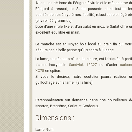
Alliant l'esthétisme du Périgord à virole et le mécanisme d
Périgord à ressort, le Sarlat possède ainsi toutes le
qualités de ses 2 systèmes: fiabilité, robustesse et légèret
(environ 65 grammes).
Doté d'une virole fixe et d'un culot en inox, le Sarlat offre u
excellent équilibre en main.
Le manche est en Noyer, bois local au grain fin qui vou
séduira par la belle patine qu'il prendra à l'usage.
La lame, usinée au profil de la rainure, est fabriquée à parti
d'acier inoxydable
Sandvick 12C27
ou d'acier
carbon
XC75
en option.
Si vous le désirez, notre coutelier pourra réaliser u
guillochage sur la lame...(à la lime)
Personnalisation sur demande dans nos coutelleries d
Nontron, Brantôme, Sarlat et Bordeaux.
Dimensions :
Lame: 9cm