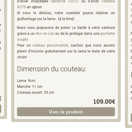
d'acier inoxydable
Sandvick 12C27
ou d'acier
carbone
XC75
en option.
n
Si vous le désirez, notre coutelier pourra réaliser un
guillochage sur la lame...(à la lime)
e
Nous vous proposons de porter Le Sarlat à votre ceinture
e
grâce à un
étui en cuir
ou de le protéger dans une
pochette
souple
.
s
Pour un
cadeau personnalisé
, sachez que nous aurons
e
plaisir d'inscrire gratuitement sur la lame le texte de votre
choix!
Dimension du couteau:
Lame: 9cm
Manche: 11 cm
Couteau ouvert: 20 cm
€
109.00€
Voir le produit