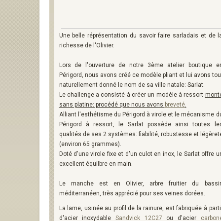
Une belle réprésentation du savoir faire sarladais et de l
richesse de l'Olivier.
Lors de l'ouverture de notre 3ème atelier boutique e
Périgord, nous avons créé ce modèle pliant et lui avons tou
naturellement donné le nom de sa ville natale: Sarlat.
Le challenge a consisté à créer un modèle à ressort
mont
sans platine: procédé que nous avons
breveté
.
Alliant l'esthétisme du Périgord à virole et le mécanisme d
Périgord à ressort, le Sarlat possède ainsi toutes le
qualités de ses 2 systèmes: fiabilité, robustesse et légèret
(environ 65 grammes).
Doté d'une virole fixe et d'un culot en inox, le Sarlat offre u
excellent équilbre en main.
Le manche est en Olivier, arbre fruitier du bassi
méditerranéen, très apprécié pour ses veines dorées.
La lame, usinée au profil de la rainure, est fabriquée à parti
d'acier inoxydable
Sandvick 12C27
ou d'acier
carbon