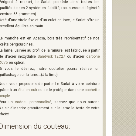
Périgord à ressort, le Sarlat possède ainsi toutes les
qualités de ses 2 systèmes: fiabilité, robustesse et légèreté
(environ 65 grammes).
Doté d'une virole fixe et d'un culot en inox, le Sarlat offre un
excellent équilbre en main.
Le manche est en Acacia, bois très représentatif de nos
forêts périgourdines...
La lame, usinée au profil de la rainure, est fabriquée à partir
de d'acier inoxydable
Sandvick 12C27
ou d'acier
carbone
XC75
en option.
Si vous le désirez, notre coutelier pourra réaliser un
guillochage sur la lame...(à la lime)
Nous vous proposons de porter Le Sarlat à votre ceinture
grâce à un
étui en cuir
ou de le protéger dans une
pochette
souple
.
Pour un
cadeau personnalisé
, sachez que nous aurons
plaisir d'inscrire gratuitement sur la lame le texte de votre
choix!
Dimension du couteau: