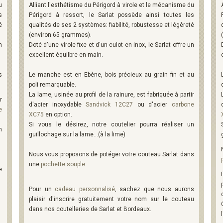
u
Alliant l'esthétisme du Périgord à virole et le mécanisme du
s
Périgord à ressort, le Sarlat possède ainsi toutes les
é
qualités de ses 2 systèmes: fiabilité, robustesse et légèreté
(environ 65 grammes).
n
Doté d'une virole fixe et d'un culot en inox, le Sarlat offre un
excellent équilbre en main.
s
Le manche est en Ebène, bois précieux au grain fin et au
poli remarquable.
La lame, usinée au profil de la rainure, est fabriquée à partir
r
d'acier inoxydable
Sandvick 12C27
ou d'acier
carbone
e
XC75
en option.
Si vous le désirez, notre coutelier pourra réaliser un
n
guillochage sur la lame...(à la lime)
Nous vous proposons de potéger votre couteau Sarlat dans
une
pochette souple
.
e
Pour un
cadeau personnalisé
, sachez que nous aurons
plaisir d'inscrire gratuitement votre nom sur le couteau
dans nos coutelleries de Sarlat et Bordeaux.