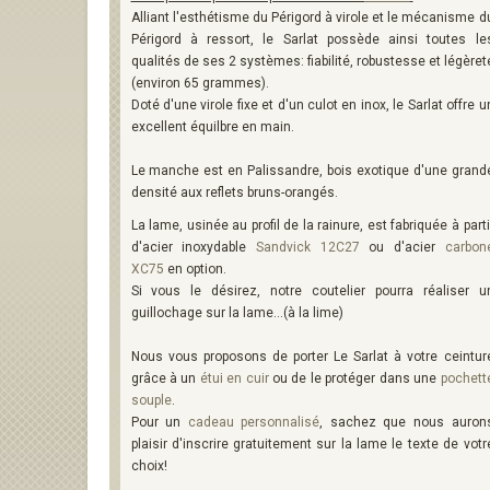
Alliant l'esthétisme du Périgord à virole et le mécanisme d
Périgord à ressort, le Sarlat possède ainsi toutes le
qualités de ses 2 systèmes: fiabilité, robustesse et légèret
(environ 65 grammes).
Doté d'une virole fixe et d'un culot en inox, le Sarlat offre u
excellent équilbre en main.
Le manche est en Palissandre, bois exotique d'une grand
densité aux reflets bruns-orangés.
La lame, usinée au profil de la rainure, est fabriquée à parti
d'acier inoxydable
Sandvick 12C27
ou d'acier
carbon
XC75
en option.
Si vous le désirez, notre coutelier pourra réaliser u
guillochage sur la lame...(à la lime)
Nous vous proposons de porter Le Sarlat à votre ceintur
grâce à un
étui en cuir
ou de le protéger dans une
pochett
souple
.
Pour un
cadeau personnalisé
, sachez que nous auron
plaisir d'inscrire gratuitement sur la lame le texte de votr
choix!