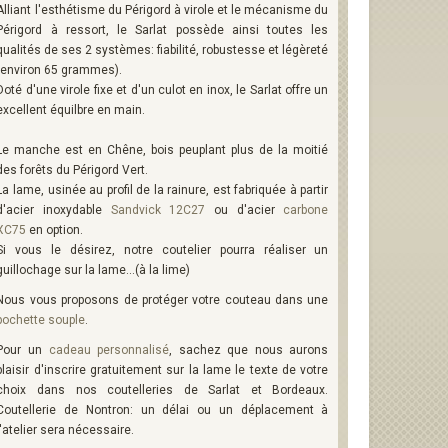
Alliant l'esthétisme du Périgord à virole et le mécanisme du
Périgord à ressort, le Sarlat possède ainsi toutes les
qualités de ses 2 systèmes: fiabilité, robustesse et légèreté
(environ 65 grammes).
Doté d'une virole fixe et d'un culot en inox, le Sarlat offre un
excellent équilbre en main.
Le manche est en Chêne, bois peuplant plus de la moitié
des forêts du Périgord Vert.
La lame, usinée au profil de la rainure, est fabriquée à partir
d'acier inoxydable
Sandvick 12C27
ou d'acier
carbone
XC75
en option.
Si vous le désirez, notre coutelier pourra réaliser un
guillochage sur la lame...(à la lime)
Nous vous proposons de protéger votre couteau dans une
pochette souple
.
Pour un
cadeau personnalisé
, sachez que nous aurons
plaisir d'inscrire gratuitement sur la lame le texte de votre
choix dans nos coutelleries de Sarlat et Bordeaux.
Coutellerie de Nontron: un délai ou un déplacement à
l'atelier sera nécessaire.