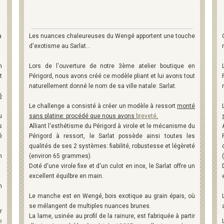
a
Les nuances chaleureuses du Wengé apportent une touche
d'exotisme au Sarlat...
n
Lors de l'ouverture de notre 3ème atelier boutique en
t
Périgord, nous avons créé ce modèle pliant et lui avons tout
naturellement donné le nom de sa ville natale: Sarlat.
é
Le challenge a consisté à créer un modèle à ressort
monté
u
sans platine: procédé que nous avons
breveté
.
s
Alliant l'esthétisme du Périgord à virole et le mécanisme du
é
Périgord à ressort, le Sarlat possède ainsi toutes les
qualités de ses 2 systèmes: fiabilité, robustesse et légèreté
n
(environ 65 grammes).
Doté d'une virole fixe et d'un culot en inox, le Sarlat offre un
excellent équilbre en main.
n
Le manche est en Wengé, bois exotique au grain épais, où
se mélangent de multiples nuances brunes.
r
La lame, usinée au profil de la rainure, est fabriquée à partir
e