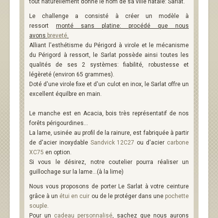
tout naturellement donné le nom de sa ville natale: Sarlat.
Le challenge a consisté à créer un modèle à
ressort
monté sans platine: procédé que nous
avons
breveté
.
Alliant l'esthétisme du Périgord à virole et le mécanisme
du Périgord à ressort, le Sarlat possède ainsi toutes les
qualités de ses 2 systèmes: fiabilité, robustesse et
légèreté (environ 65 grammes).
Doté d'une virole fixe et d'un culot en inox, le Sarlat offre un
excellent équilbre en main.
Le manche est en Acacia, bois très représentatif de nos
forêts périgourdines...
La lame, usinée au profil de la rainure, est fabriquée à partir
de d'acier inoxydable
Sandvick 12C27
ou d'acier
carbone
XC75
en option.
Si vous le désirez, notre coutelier pourra réaliser un
guillochage sur la lame...(à la lime)
Nous vous proposons de porter Le Sarlat à votre ceinture
grâce à un
étui en cuir
ou de le protéger dans une
pochette
souple
.
Pour un
cadeau personnalisé
, sachez que nous aurons