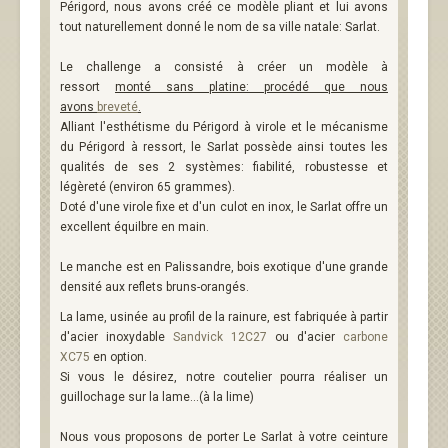
Périgord, nous avons créé ce modèle pliant et lui avons
tout naturellement donné le nom de sa ville natale: Sarlat.
Le challenge a consisté à créer un modèle à
ressort
monté sans platine: procédé que nous
avons
breveté
.
Alliant l'esthétisme du Périgord à virole et le mécanisme
du Périgord à ressort, le Sarlat possède ainsi toutes les
qualités de ses 2 systèmes: fiabilité, robustesse et
légèreté (environ 65 grammes).
Doté d'une virole fixe et d'un culot en inox, le Sarlat offre un
excellent équilbre en main.
Le manche est en Palissandre, bois exotique d'une grande
densité aux reflets bruns-orangés.
La lame, usinée au profil de la rainure, est fabriquée à partir
d'acier inoxydable
Sandvick 12C27
ou d'acier
carbone
XC75
en option.
Si vous le désirez, notre coutelier pourra réaliser un
guillochage sur la lame...(à la lime)
Nous vous proposons de porter Le Sarlat à votre ceinture