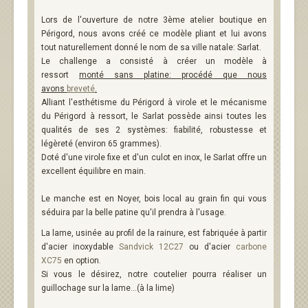
Lors de l'ouverture de notre 3ème atelier boutique en
Périgord, nous avons créé ce modèle pliant et lui avons
tout naturellement donné le nom de sa ville natale: Sarlat.
Le challenge a consisté à créer un modèle à
ressort
monté sans platine: procédé que nous
avons
breveté
.
Alliant l'esthétisme du Périgord à virole et le mécanisme
du Périgord à ressort, le Sarlat possède ainsi toutes les
qualités de ses 2 systèmes: fiabilité, robustesse et
légèreté (environ 65 grammes).
Doté d'une virole fixe et d'un culot en inox, le Sarlat offre un
excellent équilibre en main.
Le manche est en Noyer, bois local au grain fin qui vous
séduira par la belle patine qu'il prendra à l'usage.
La lame, usinée au profil de la rainure, est fabriquée à partir
d'acier inoxydable
Sandvick 12C27
ou d'acier
carbone
XC75
en option.
Si vous le désirez, notre coutelier pourra réaliser un
guillochage sur la lame...(à la lime)