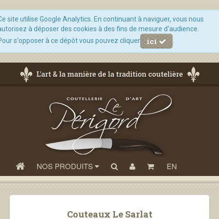
Ce site utilise Google Analytics. En continuant à naviguer, vous nous
autorisez à déposer des cookies à des fins de mesure d'audience.
ici
Pour s'opposer à ce dépôt vous pouvez cliquer
.
NOS PRODUITS
EN
Couteaux Le Sarlat