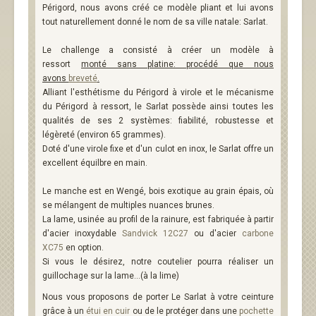
Périgord, nous avons créé ce modèle pliant et lui avons
tout naturellement donné le nom de sa ville natale: Sarlat.
Le challenge a consisté à créer un modèle à
ressort
monté sans platine: procédé que nous
avons
breveté
.
Alliant l'esthétisme du Périgord à virole et le mécanisme
du Périgord à ressort, le Sarlat possède ainsi toutes les
qualités de ses 2 systèmes: fiabilité, robustesse et
légèreté (environ 65 grammes).
Doté d'une virole fixe et d'un culot en inox, le Sarlat offre un
excellent équilbre en main.
Le manche est en Wengé, bois exotique au grain épais, où
se mélangent de multiples nuances brunes.
La lame, usinée au profil de la rainure, est fabriquée à partir
d'acier inoxydable
Sandvick 12C27
ou d'acier
carbone
XC75
en option.
Si vous le désirez, notre coutelier pourra réaliser un
guillochage sur la lame...(à la lime)
Nous vous proposons de porter Le Sarlat à votre ceinture
grâce à un
étui en cuir
ou de le protéger dans une
pochette