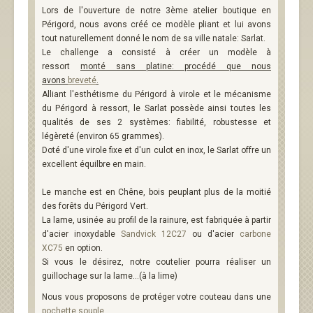
Lors de l'ouverture de notre 3ème atelier boutique en
Périgord, nous avons créé ce modèle pliant et lui avons
tout naturellement donné le nom de sa ville natale: Sarlat.
Le challenge a consisté à créer un modèle à
ressort
monté sans platine: procédé que nous
avons
breveté
.
Alliant l'esthétisme du Périgord à virole et le mécanisme
du Périgord à ressort, le Sarlat possède ainsi toutes les
qualités de ses 2 systèmes: fiabilité, robustesse et
légèreté (environ 65 grammes).
Doté d'une virole fixe et d'un culot en inox, le Sarlat offre un
excellent équilbre en main.
Le manche est en Chêne, bois peuplant plus de la moitié
des forêts du Périgord Vert.
La lame, usinée au profil de la rainure, est fabriquée à partir
d'acier inoxydable
Sandvick 12C27
ou d'acier
carbone
XC75
en option.
Si vous le désirez, notre coutelier pourra réaliser un
guillochage sur la lame...(à la lime)
Nous vous proposons de protéger votre couteau dans une
pochette souple
.