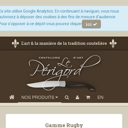
Ce site utilise Google Analytics. En continuant à naviguer, vous nous
autorisez à déposer des cookies à des fins de mesure d'audience.
ici
Pour s'opposer à ce dépôt vous pouvez cliquer
.
NOS PRODUITS
EN
Gamme Rugby