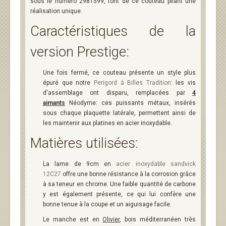
sous le numéro 2981599, font de ce couteau pliant une
réalisation unique.
Caractéristiques de la
version Prestige:
Une fois fermé, ce couteau présente un style plus
épuré que notre
Perigord à Billes Tradition
: les vis
d'assemblage ont disparu, remplacées par
4
aimants
Néodyme: ces puissants métaux, insérés
sous chaque plaquette latérale, permettent ainsi de
les maintenir aux platines en acier inoxydable.
Matières utilisées:
La lame de 9cm en
acier inoxydable sandvick
12C27
offre une bonne résistance à la corrosion grâce
à sa teneur en chrome. Une faible quantité de carbone
y est également présente, ce qui lui confère une
bonne tenue à la coupe et un aiguisage facile.
Le manche est en
Olivier
, bois méditerranéen très