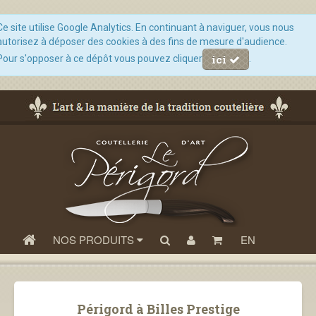
Ce site utilise Google Analytics. En continuant à naviguer, vous nous
autorisez à déposer des cookies à des fins de mesure d'audience.
ici
Pour s'opposer à ce dépôt vous pouvez cliquer
.
NOS PRODUITS
EN
Périgord à Billes Prestige