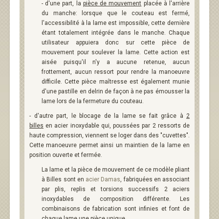
- d'une part, la
pièce de mouvement
placée à l'arrière
du manche: lorsque que le couteau est fermé,
l'accessibilité à la lame est impossible, cette dernière
étant totalement intégrée dans le manche. Chaque
utilisateur appuiera donc sur cette pièce de
mouvement pour soulever la lame. Cette action est
aisée puisqu'il n'y a aucune retenue, aucun
frottement, aucun ressort pour rendre la manoeuvre
difficile. Cette pièce maîtresse est également munie
d'une pastille en delrin de façon à ne pas émousser la
lame lors de la fermeture du couteau.
- d'autre part, le blocage de la lame se fait grâce à
2
billes
en acier inoxydable qui, poussées par 2 ressorts de
haute compression, viennent se loger dans des "cuvettes".
Cette manoeuvre permet ainsi un maintien de la lame en
position ouverte et fermée.
La lame et la pièce de mouvement de ce modèle pliant
à Billes sont en
acier Damas
, fabriquées en associant
par plis, replis et torsions successifs 2 aciers
inoxydables de composition différente. Les
combinaisons de fabrication sont infinies et font de
chaque lame une pièce unique.