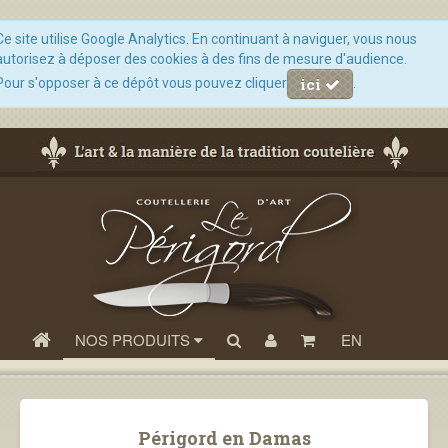
Ce site utilise Google Analytics. En continuant à naviguer, vous nous
autorisez à déposer des cookies à des fins de mesure d'audience.
ici
Pour s'opposer à ce dépôt vous pouvez cliquer
.
NOS PRODUITS
EN
Périgord en Damas