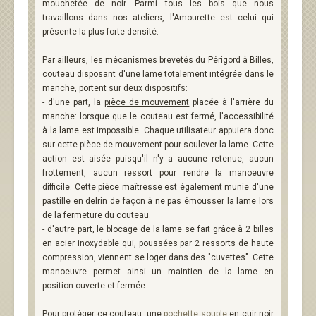
mouchetée de noir. Parmi tous les bois que nous
travaillons dans nos ateliers, l'Amourette est celui qui
présente la plus forte densité.
Par ailleurs, les mécanismes brevetés du Périgord à Billes,
couteau disposant d'une lame totalement intégrée dans le
manche, portent sur deux dispositifs:
- d'une part, la
pièce de mouvement
placée à l'arrière du
manche: lorsque que le couteau est fermé, l'accessibilité
à la lame est impossible. Chaque utilisateur appuiera donc
sur cette pièce de mouvement pour soulever la lame. Cette
action est aisée puisqu'il n'y a aucune retenue, aucun
frottement, aucun ressort pour rendre la manoeuvre
difficile. Cette pièce maîtresse est également munie d'une
pastille en delrin de façon à ne pas émousser la lame lors
de la fermeture du couteau.
- d'autre part, le blocage de la lame se fait grâce à
2 billes
en acier inoxydable qui, poussées par 2 ressorts de haute
compression, viennent se loger dans des "cuvettes". Cette
manoeuvre permet ainsi un maintien de la lame en
position ouverte et fermée.
Pour protéger ce couteau, une
pochette souple
en cuir noir