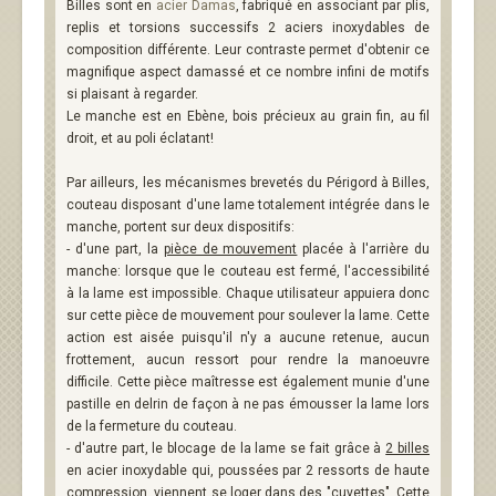
Billes sont en
acier Damas
, fabriqué en associant par plis,
replis et torsions successifs 2 aciers inoxydables de
composition différente. Leur contraste permet d'obtenir ce
magnifique aspect damassé et ce nombre infini de motifs
si plaisant à regarder.
Le manche est en Ebène, bois précieux au grain fin, au fil
droit, et au poli éclatant!
Par ailleurs, les mécanismes brevetés du Périgord à Billes,
couteau disposant d'une lame totalement intégrée dans le
manche, portent sur deux dispositifs:
- d'une part, la
pièce de mouvement
placée à l'arrière du
manche: lorsque que le couteau est fermé, l'accessibilité
à la lame est impossible. Chaque utilisateur appuiera donc
sur cette pièce de mouvement pour soulever la lame. Cette
action est aisée puisqu'il n'y a aucune retenue, aucun
frottement, aucun ressort pour rendre la manoeuvre
difficile. Cette pièce maîtresse est également munie d'une
pastille en delrin de façon à ne pas émousser la lame lors
de la fermeture du couteau.
- d'autre part, le blocage de la lame se fait grâce à
2 billes
en acier inoxydable qui, poussées par 2 ressorts de haute
compression, viennent se loger dans des "cuvettes". Cette