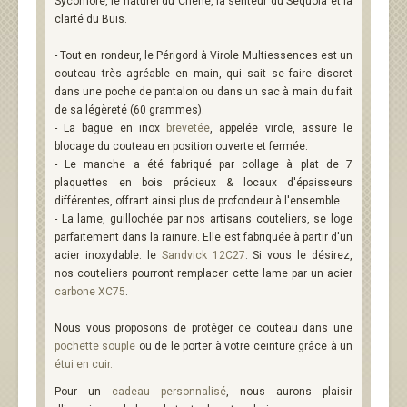
Sycomore, le naturel du Chêne, la senteur du Séquoia et la
clarté du Buis.
- Tout en rondeur, le Périgord à Virole Multiessences est un
couteau très agréable en main, qui sait se faire discret
dans une poche de pantalon ou dans un sac à main du fait
de sa légèreté (60 grammes).
- La bague en inox
brevetée
, appelée virole, assure le
blocage du couteau en position ouverte et fermée.
- Le manche a été fabriqué par collage à plat de 7
plaquettes en bois précieux & locaux d'épaisseurs
différentes, offrant ainsi plus de profondeur à l'ensemble.
- La lame, guillochée par nos artisans couteliers, se loge
parfaitement dans la rainure. Elle est fabriquée à partir d'un
acier inoxydable: le
Sandvick 12C27
. Si vous le désirez,
nos couteliers pourront remplacer cette lame par un acier
carbone XC75
.
Nous vous proposons de protéger ce couteau dans une
pochette souple
ou de le porter à votre ceinture grâce à un
étui en cuir
.
Pour un
cadeau personnalisé
, nous aurons plaisir