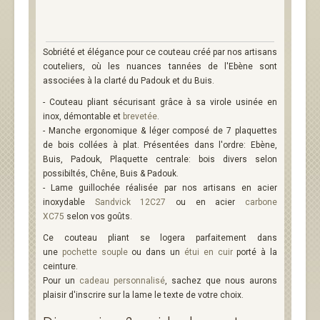
Sobriété et élégance pour ce couteau créé par nos artisans
couteliers, où les nuances tannées de l'Ebène sont
associées à la clarté du Padouk et du Buis.
- Couteau pliant sécurisant grâce à sa virole usinée en
inox, démontable et
brevetée
.
- Manche ergonomique & léger composé de 7 plaquettes
de bois collées à plat. Présentées dans l'ordre: Ebène,
Buis, Padouk, Plaquette centrale: bois divers selon
possibiltés, Chêne, Buis & Padouk.
- Lame guillochée réalisée par nos artisans en acier
inoxydable
Sandvick 12C27
ou en acier
carbone
XC75
selon vos goûts.
Ce couteau pliant se logera parfaitement dans
une
pochette souple
ou dans un
étui en cuir
porté à la
ceinture.
Pour un
cadeau personnalisé
, sachez que nous aurons
plaisir d'inscrire sur la lame le texte de votre choix.