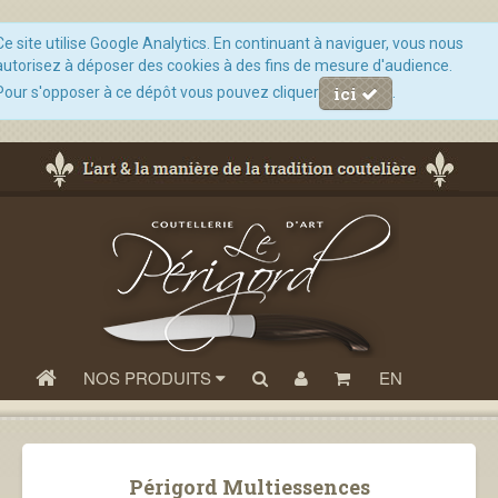
Ce site utilise Google Analytics. En continuant à naviguer, vous nous
autorisez à déposer des cookies à des fins de mesure d'audience.
ici
Pour s'opposer à ce dépôt vous pouvez cliquer
.
NOS PRODUITS
EN
Périgord Multiessences