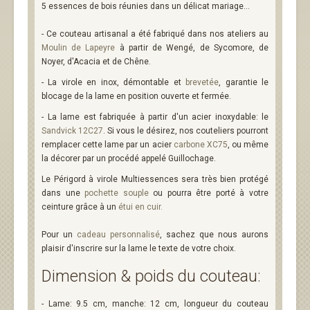
5 essences de bois réunies dans un délicat mariage...
- Ce couteau artisanal a été fabriqué dans nos ateliers au
Moulin de Lapeyre
à partir de Wengé, de Sycomore, de
Noyer, d'Acacia et de Chêne.
- La virole en inox, démontable et
brevetée
, garantie le
blocage de la lame en position ouverte et fermée.
- La lame est fabriquée à partir d'un acier inoxydable: le
Sandvick 12C27
. Si vous le désirez, nos couteliers pourront
remplacer cette lame par un acier
carbone XC75
, ou même
la décorer par un procédé appelé Guillochage.
Le Périgord à virole Multiessences sera très bien protégé
dans une
pochette souple
ou pourra être porté à votre
ceinture grâce à un
étui en cuir
.
Pour un
cadeau personnalisé
, sachez que nous aurons
plaisir d'inscrire sur la lame le texte de votre choix.
Dimension & poids du couteau:
- Lame: 9.5 cm, manche: 12 cm, longueur du couteau