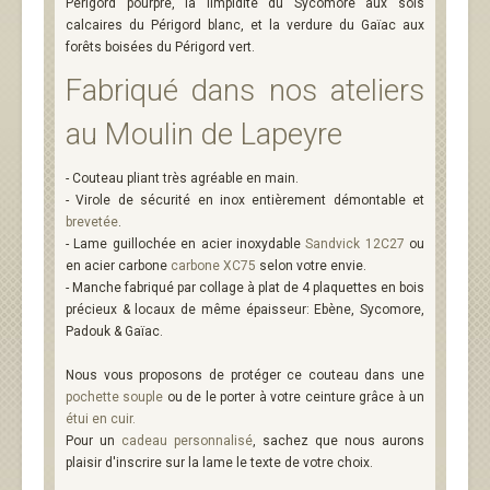
Périgord pourpre, la limpidité du Sycomore aux sols
calcaires du Périgord blanc, et la verdure du Gaïac aux
forêts boisées du Périgord vert.
Fabriqué dans nos ateliers
au
Moulin de Lapeyre
- Couteau pliant très agréable en main.
- Virole de sécurité en inox entièrement démontable et
brevetée
.
- Lame guillochée en acier inoxydable
Sandvick 12C27
ou
en acier carbone
carbone XC75
selon votre envie.
- Manche fabriqué par collage à plat de 4 plaquettes en bois
précieux & locaux de même épaisseur: Ebène, Sycomore,
Padouk & Gaïac.
Nous vous proposons de protéger ce couteau dans une
pochette souple
ou de le porter à votre ceinture grâce à un
étui en cuir
.
Pour un
cadeau personnalisé
, sachez que nous aurons
plaisir d'inscrire sur la lame le texte de votre choix.