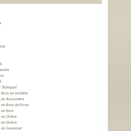
a
ier
uk
sandre
ia
é
 "Arlequin"
 Bois de Violette
é en Amourette
é en Bois de Rose
 en Buis
é en Chêne
é en Ebène
 en Genévrier