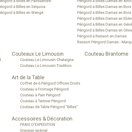
érigord à Billes en Palissandre
Périgord à Billes Damas en Amo
érigord à Billes en Séquoia
Périgord à Billes Damas en Bois
érigord à Billes en Wengé
Périgord à Billes Damas en Bois 
Périgord à Billes Damas en Ebè
Périgord à Billes Damas en Géné
Périgord à Billes Damas en Olivie
Périgord à Ressort en Damas
Ressort Périgord Damas - Marqu
Couteaux Le Limousin
Couteau Brantome
d
Couteau Le Limousin Chataigne
Couteau Le Limousin Tradition
Art de la Table
Coffret de 6 Périgord Offices Droits
Couteau à Fromage Périgord
Couteau à Pain Périgord
Couteau à Tartiner Périgord
Couteau de Table Périgord "Billes"
Accessoires & Décoration
FRAIS D'EXPEDITION
Gravage spécial