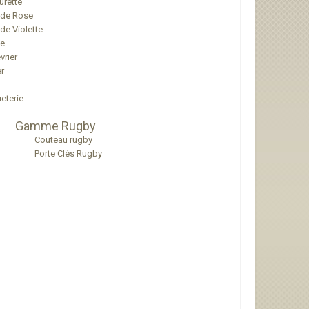
urette
 de Rose
de Violette
ne
vrier
r
eterie
Gamme Rugby
Couteau rugby
Porte Clés Rugby