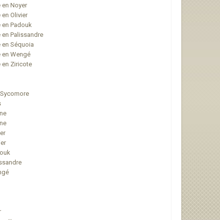
é en Noyer
en Olivier
é en Padouk
 en Palissandre
é en Séquoia
hé en Wengé
 en Ziricote
e-Sycomore
s
êne
ène
er
ier
douk
issandre
engé
r