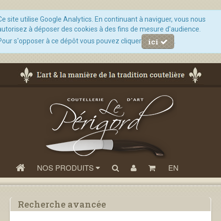
Ce site utilise Google Analytics. En continuant à naviguer, vous nous
autorisez à déposer des cookies à des fins de mesure d'audience.
ici
Pour s'opposer à ce dépôt vous pouvez cliquer
.
NOS PRODUITS
EN
Recherche avancée