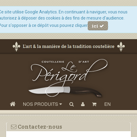
Ce site utilise Google Analytics. En continuant à naviguer, vous nous
autorisez à déposer des cookies à des fins de mesure d'audience.
ici
Pour s'opposer à ce dépôt vous pouvez cliquer
.
NOS PRODUITS
EN
Contactez-nous