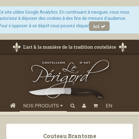
Ce site utilise Google Analytics. En continuant à naviguer, vous nous
autorisez à déposer des cookies à des fins de mesure d'audience.
ici
Pour s'opposer à ce dépôt vous pouvez cliquer
.
NOS PRODUITS
EN
Couteau Brantome