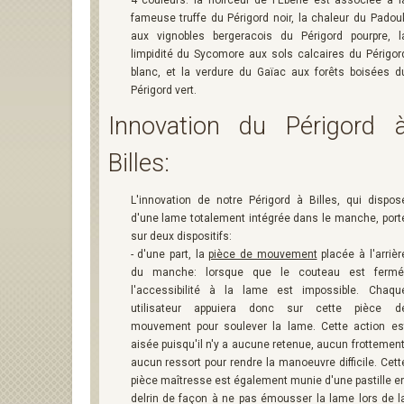
4 couleurs: la noirceur de l'Ebène est associée à l
fameuse truffe du Périgord noir, la chaleur du Padou
aux vignobles bergeracois du Périgord pourpre, l
limpidité du Sycomore aux sols calcaires du Périgor
blanc, et la verdure du Gaïac aux forêts boisées d
Périgord vert.
Innovation du Périgord 
Billes:
L'innovation de notre Périgord à Billes, qui dispos
d'une lame totalement intégrée dans le manche, port
sur deux dispositifs:
- d'une part, la
pièce de mouvement
placée à l'arrièr
du manche: lorsque que le couteau est fermé
l'accessibilité à la lame est impossible. Chaqu
utilisateur appuiera donc sur cette pièce d
mouvement pour soulever la lame. Cette action es
aisée puisqu'il n'y a aucune retenue, aucun frottement
aucun ressort pour rendre la manoeuvre difficile. Cett
pièce maîtresse est également munie d'une pastille e
delrin de façon à ne pas émousser la lame lors de l