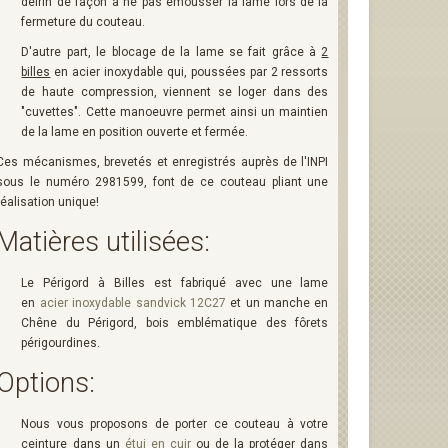
delrin de façon à ne pas émousser la lame lors de la
fermeture du couteau.
D'autre part, le blocage de la lame se fait grâce à
2
billes
en acier inoxydable qui, poussées par 2 ressorts
de haute compression, viennent se loger dans des
"cuvettes". Cette manoeuvre permet ainsi un maintien
de la lame en position ouverte et fermée.
Ces mécanismes, brevetés et enregistrés auprès de l'INPI
sous le numéro 2981599, font de ce couteau pliant une
réalisation unique!
Matières utilisées:
Le Périgord à Billes est fabriqué avec une lame
en
acier inoxydable sandvick 12C27
et un manche en
Chêne du Périgord, bois emblématique des fôrets
périgourdines.
Options:
Nous vous proposons de porter ce couteau à votre
ceinture dans un
étui en cuir
ou de la protéger dans