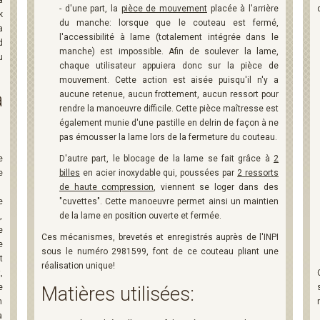
a
- d'une part, la
pièce de mouvement
placée à l'arrière
k
du manche: lorsque que le couteau est fermé,
a
l'accessibilité à lame (totalement intégrée dans le
d
manche) est impossible. Afin de soulever la lame,
u
chaque utilisateur appuiera donc sur la pièce de
mouvement. Cette action est aisée puisqu'il n'y a
à
aucune retenue, aucun frottement, aucun ressort pour
rendre la manoeuvre difficile. Cette pièce maîtresse est
également munie d'une pastille en delrin de façon à ne
pas émousser la lame lors de la fermeture du couteau.
e
D'autre part, le blocage de la lame se fait grâce à
2
e
billes
en acier inoxydable qui, poussées par
2 ressorts
de haute compression
, viennent se loger dans des
e
"cuvettes". Cette manoeuvre permet ainsi un maintien
,
de la lame en position ouverte et fermée.
e
Ces mécanismes, brevetés et enregistrés auprès de l'INPI
e
sous le numéro 2981599, font de ce couteau pliant une
t
réalisation unique!
,
e
Matières utilisées:
n
a