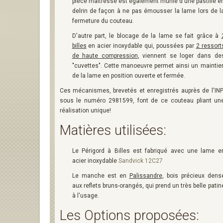
pièce maîtresse est également munie d'une pastille e
delrin de façon à ne pas émousser la lame lors de l
fermeture du couteau.
D'autre part, le blocage de la lame se fait grâce à
billes
en acier inoxydable qui, poussées par
2 ressort
de haute compression
, viennent se loger dans de
"cuvettes". Cette manoeuvre permet ainsi un maintie
de la lame en position ouverte et fermée.
Ces mécanismes, brevetés et enregistrés auprès de l'INP
sous le numéro 2981599, font de ce couteau pliant un
réalisation unique!
Matières utilisées:
Le Périgord à Billes est fabriqué avec une lame e
acier inoxydable
Sandvick 12C27
Le manche est en
Palissandre
, bois précieux dens
aux reflets bruns-orangés, qui prend un très belle patin
à l'usage.
Les Options proposées: