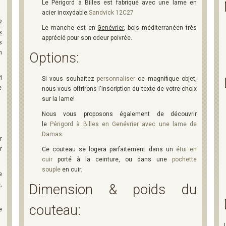
Le Périgord à Billes est fabriqué avec une lame en
acier inoxydable
Sandvick 12C27
2
Le manche est en
Genévrier
, bois méditerranéen très
s
apprécié pour son odeur poivrée.
s
n
Options:
I
Si vous souhaitez
personnaliser
ce magnifique objet,
e
nous vous offrirons l'inscription du texte de votre choix
sur la lame!
Nous vous proposons également de découvrir
le
Périgord à Billes en Genévrier avec une lame de
Damas
.
r
r
Ce couteau se logera parfaitement dans un
étui en
cuir
porté à la ceinture, ou dans une
pochette
souple
en cuir.
e
,
Dimension & poids du
couteau:
e