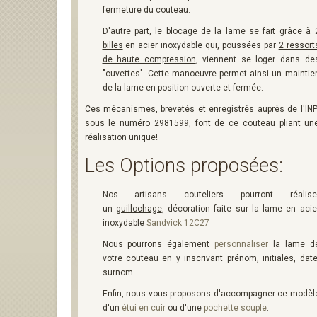
fermeture du couteau.
D'autre part, le blocage de la lame se fait grâce à
billes
en acier inoxydable qui, poussées par
2 ressort
de haute compression
, viennent se loger dans de
"cuvettes". Cette manoeuvre permet ainsi un maintie
de la lame en position ouverte et fermée.
Ces mécanismes, brevetés et enregistrés auprès de l'INP
sous le numéro 2981599, font de ce couteau pliant un
réalisation unique!
Les Options proposées:
Nos artisans couteliers pourront réalise
un
guillochage
, décoration faite sur la lame en acie
inoxydable
Sandvick 12C27
Nous pourrons également
personnaliser
la lame d
votre couteau en y inscrivant prénom, initiales, date
surnom...
Enfin, nous vous proposons d'accompagner ce modèl
d'un
étui en cuir
ou d'une
pochette souple
.