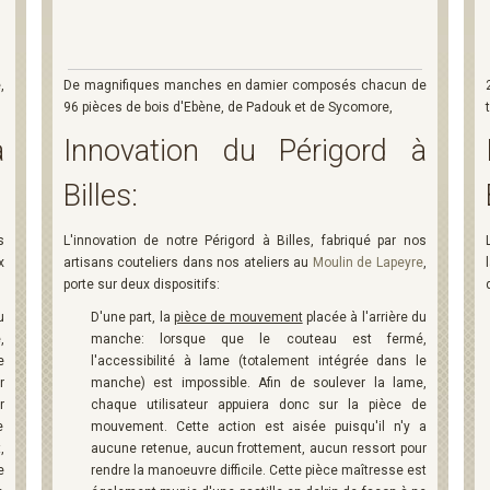
,
De magnifiques manches en damier composés chacun de
96 pièces de bois d'Ebène, de Padouk et de Sycomore,
à
Innovation du Périgord à
Billes:
s
L'innovation de notre Périgord à Billes, fabriqué par nos
x
artisans couteliers dans nos ateliers au
Moulin de Lapeyre
,
porte sur deux dispositifs:
u
D'une part, la
pièce de mouvement
placée à l'arrière du
,
manche: lorsque que le couteau est fermé,
e
l'accessibilité à lame (totalement intégrée dans le
r
manche) est impossible. Afin de soulever la lame,
r
chaque utilisateur appuiera donc sur la pièce de
e
mouvement. Cette action est aisée puisqu'il n'y a
,
aucune retenue, aucun frottement, aucun ressort pour
e
rendre la manoeuvre difficile. Cette pièce maîtresse est