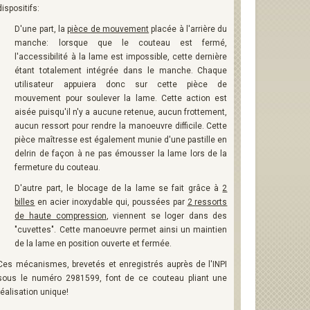
dispositifs:
D'une part, la
pièce de mouvement
placée à l'arrière du
manche: lorsque que le couteau est fermé,
l'accessibilité à la lame est impossible, cette dernière
étant totalement intégrée dans le manche. Chaque
utilisateur appuiera donc sur cette pièce de
mouvement pour soulever la lame. Cette action est
aisée puisqu'il n'y a aucune retenue, aucun frottement,
aucun ressort pour rendre la manoeuvre difficile. Cette
pièce maîtresse est également munie d'une pastille en
delrin de façon à ne pas émousser la lame lors de la
fermeture du couteau.
D'autre part, le blocage de la lame se fait grâce à
2
billes
en acier inoxydable qui, poussées par
2 ressorts
de haute compression
, viennent se loger dans des
"cuvettes". Cette manoeuvre permet ainsi un maintien
de la lame en position ouverte et fermée.
Ces mécanismes, brevetés et enregistrés auprès de l'INPI
sous le numéro 2981599, font de ce couteau pliant une
réalisation unique!