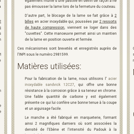
n
également munie d'une pastille en delrin de façon à ne
a
pas émousser la lame lors de la fermeture du couteau.
D'autre part, le blocage de la lame se fait grâce à
2
2
billes
en acier inoxydable qui, poussées par
2 ressorts
s
de haute compression
, viennent se loger dans des
s
"cuvettes". Cette manoeuvre permet ainsi un maintien
n
de la lame en position ouverte et fermée.
Ces mécanismes sont brevetés et enregistrés auprès de
I
l'INPI sous le numéro 2981599.
e
Matières utilisées:
Pour la fabrication de la lame, nous utilisons l'
acier
inoxydable sandvick 12C27
, qui offre une bonne
n
résistance à la corrosion grâce à sa teneur en chrome.
Une faible quantité de carbone y est également
présente ce qui lui confère une bonne tenue à la coupe
e
et un aiguisage facile.
e
Le manche a été fabriqué en marqueterie, formant
ainsi 2 magnifiques damiers où sont associées la
densité de l'Ebène et l'intensité du Padouk à la