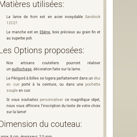
Matières utilisées:
La lame de 9cm est en acier inoxydable
Sandvick
12C27
.
Le manche est en
Ebène
, bois précieux au grain fin et
au superbe poli.
Les Options proposées:
Nos artisans couteliers pourront réaliser
un
guillochage
, décoration faite sur la lame.
Le Périgord à Billes se logera parfaitement dans un
étui
en cuir
porté à la ceinture, ou dans une
pochette
souple
en cuir.
Si vous souhaitez
personnaliser
ce magnifique objet,
nous vous offrirons l'inscription du texte de votre choix
sur la lame!
Dimension du couteau:
Lame: 9 cm, épaisseur: 2.5 mm