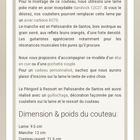
Pour le montage de ce couteau, nous utilisons une lame
polie mate en acier inoxydable
Sandvick 12C27
. Si vous le
désirez, nos couteliers pourront remplacer cette lame par
un
acier carbone XC75
.
Le manche est en Palissandre de Santos, bois exotique au
grain serré, aux reflets bruns orangés, d'une forte densité.
Les guitaristes apprécieront notamment pour les
résonances musicales très pures qu'il procure.
Nous vous proposons d'accompagner ce modèle d'un
étui
en cuir
ou d'une
pochette souple
.
Pour un
cadeau personnalisé
, sachez que nous aurons
plaisir d'inscrire sur la lame le texte de votre choix.
Le Périgord à Ressort en Palissandre de Santos est aussi
réalisé avec un
guillochage
, décoration façonnée par nos
couteliers sur la lame et le ressort du couteau.
Dimension & poids du couteau:
Lame: 9.5 cm
Manche: 12 cm
Couteau ouvert: 21.5 cm