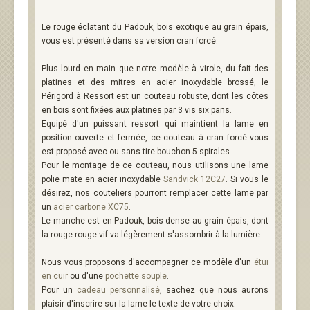
Le rouge éclatant du Padouk, bois exotique au grain épais,
vous est présenté dans sa version cran forcé.
Plus lourd en main que notre modèle à virole, du fait des
platines et des mitres en acier inoxydable brossé, le
Périgord à Ressort est un couteau robuste, dont les côtes
en bois sont fixées aux platines par 3 vis six pans.
Equipé d'un puissant ressort qui maintient la lame en
position ouverte et fermée, ce couteau à cran forcé vous
est proposé avec ou sans tire bouchon 5 spirales.
Pour le montage de ce couteau, nous utilisons une lame
polie mate en acier inoxydable
Sandvick 12C27
. Si vous le
désirez, nos couteliers pourront remplacer cette lame par
un
acier carbone XC75
.
Le manche est en Padouk, bois dense au grain épais, dont
la rouge rouge vif va légèrement s'assombrir à la lumière.
Nous vous proposons d'accompagner ce modèle d'un
étui
en cuir
ou d'une
pochette souple
.
Pour un
cadeau personnalisé
, sachez que nous aurons
plaisir d'inscrire sur la lame le texte de votre choix.