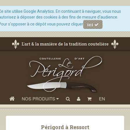
Ce site utilise Google Analytics. En continuant à naviguer, vous nous
autorisez à déposer des cookies à des fins de mesure d'audience.
ici
Pour s'opposer à ce dépôt vous pouvez cliquer
.
NOS PRODUITS
EN
Périgord à Ressort