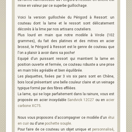
mise en valeur par ce superbe guillochage.
Voici la version guillochée du Périgord à Ressort: un
couteau dont la lame et le ressort sont délicatement
décorés à la lime par nos artisans couteliers.
Plus lourd en main que notre modèle à Virole (102
grammes), du fait des platines et des mitres en acier
brossé, le Périgord à Ressort est le genre de couteau que
l'on a plaisir à avoir dans sa poche!
Equipé d'un puissant ressort qui maintient la lame en
position ouverte et fermée, ce couteau robuste a une prise
en main très agréable et bien équilibrée.
Les plaquettes, fixées par 3 vis six pans sont en Chêne,
bois local présentant une belle couleur claire et un veinage
typique formé par des fibres effilées.
La lame, qui se loge parfaitement dans la rainure, vous est
proposée en acier inoxydable
Sandvick 12C27
ou en
acier
carbone XC75
.
Nous vous proposons d'accompagner ce modèle d'un
étui
en cuir
ou d'une
pochette souple
.
Pour faire de ce couteau un objet unique et
personnalisé
,