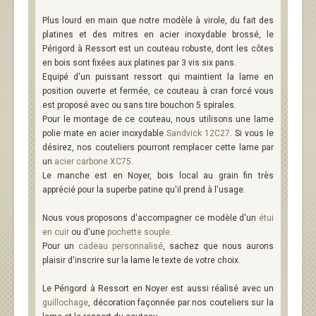
Plus lourd en main que notre modèle à virole, du fait des
platines et des mitres en acier inoxydable brossé, le
Périgord à Ressort est un couteau robuste, dont les côtes
en bois sont fixées aux platines par 3 vis six pans.
Equipé d'un puissant ressort qui maintient la lame en
position ouverte et fermée, ce couteau à cran forcé vous
est proposé avec ou sans tire bouchon 5 spirales.
Pour le montage de ce couteau, nous utilisons une lame
polie mate en acier inoxydable
Sandvick 12C27
. Si vous le
désirez, nos couteliers pourront remplacer cette lame par
un
acier carbone XC75
.
Le manche est en Noyer, bois local au grain fin très
apprécié pour la superbe patine qu'il prend à l'usage.
Nous vous proposons d'accompagner ce modèle d'un
étui
en cuir
ou d'une
pochette souple
.
Pour un
cadeau personnalisé
, sachez que nous aurons
plaisir d'inscrire sur la lame le texte de votre choix.
Le Périgord à Ressort en Noyer est aussi réalisé avec un
guillochage
, décoration façonnée par nos couteliers sur la