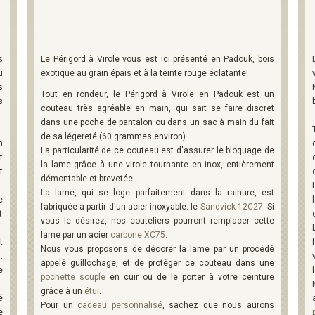
s
Le Périgord à Virole vous est ici présenté en Padouk, bois
u
exotique au grain épais et à la teinte rouge éclatante!
s
Tout en rondeur, le Périgord à Virole en Padouk est un
s
couteau très agréable en main, qui sait se faire discret
dans une poche de pantalon ou dans un sac à main du fait
de sa légereté (60 grammes environ).
n
La particularité de ce couteau est d'assurer le bloquage de
t
la lame grâce à une virole tournante en inox, entièrement
t
démontable et brevetée.
La lame, qui se loge parfaitement dans la rainure, est
e
fabriquée à partir d'un acier inoxyable: le
Sandvick 12C27
. Si
t
vous le désirez, nos couteliers pourront remplacer cette
lame par un acier
carbone XC75
.
t
Nous vous proposons de décorer la lame par un procédé
7
.
appelé guillochage, et de protéger ce couteau dans une
e
pochette souple
en cuir ou de le porter à votre ceinture
grâce à un
étui
.
é
Pour un
cadeau personnalisé
, sachez que nous aurons
e