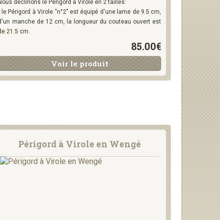
Nous déclinons le Périgord à Virole en 2 tailles:
- le Périgord à Virole "n°2" est équipé d'une lame de 9.5 cm,
d'un manche de 12 cm, la longueur du couteau ouvert est
de 21.5 cm.
85.00€
Voir le produit
Périgord à Virole en Wengé