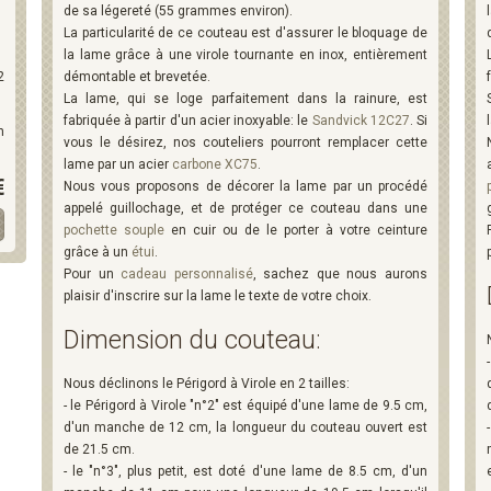
de sa légereté (55 grammes environ).
La particularité de ce couteau est d'assurer le bloquage de
la lame grâce à une virole tournante en inox, entièrement
2
démontable et brevetée.
La lame, qui se loge parfaitement dans la rainure, est
fabriquée à partir d'un acier inoxyable: le
Sandvick 12C27
. Si
n
vous le désirez, nos couteliers pourront remplacer cette
lame par un acier
carbone XC75
.
€
Nous vous proposons de décorer la lame par un procédé
appelé guillochage, et de protéger ce couteau dans une
pochette souple
en cuir ou de le porter à votre ceinture
grâce à un
étui
.
Pour un
cadeau personnalisé
, sachez que nous aurons
plaisir d'inscrire sur la lame le texte de votre choix.
Dimension du couteau:
Nous déclinons le Périgord à Virole en 2 tailles:
- le Périgord à Virole "n°2" est équipé d'une lame de 9.5 cm,
d'un manche de 12 cm, la longueur du couteau ouvert est
de 21.5 cm.
- le "n°3", plus petit, est doté d'une lame de 8.5 cm, d'un