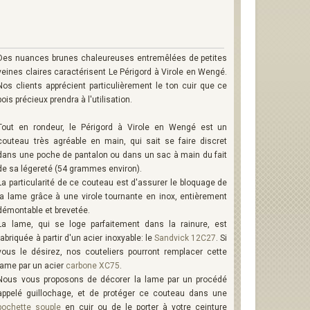
Des nuances brunes chaleureuses entremêlées de petites
veines claires caractérisent Le Périgord à Virole en Wengé.
Nos clients apprécient particulièrement le ton cuir que ce
bois précieux prendra à l'utilisation.
Tout en rondeur, le Périgord à Virole en Wengé est un
couteau très agréable en main, qui sait se faire discret
dans une poche de pantalon ou dans un sac à main du fait
de sa légereté (54 grammes environ).
La particularité de ce couteau est d'assurer le bloquage de
la lame grâce à une virole tournante en inox, entièrement
démontable et brevetée.
La lame, qui se loge parfaitement dans la rainure, est
fabriquée à partir d'un acier inoxyable: le
Sandvick 12C27
. Si
vous le désirez, nos couteliers pourront remplacer cette
lame par un acier
carbone XC75
.
Nous vous proposons de décorer la lame par un procédé
appelé guillochage, et de protéger ce couteau dans une
pochette souple
en cuir ou de le porter à votre ceinture