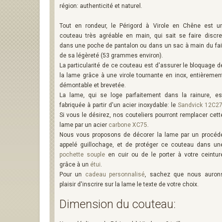
région: authenticité et naturel.
Tout en rondeur, le Périgord à Virole en Chêne est u
couteau très agréable en main, qui sait se faire discre
dans une poche de pantalon ou dans un sac à main du fai
de sa légèreté (53 grammes environ).
La particularité de ce couteau est d'assurer le bloquage d
la lame grâce à une virole tournante en inox, entièremen
démontable et brevetée.
La lame, qui se loge parfaitement dans la rainure, es
fabriquée à partir d'un acier inoxydable: le
Sandvick 12C2
Si vous le désirez, nos couteliers pourront remplacer cett
lame par un acier
carbone XC75
.
Nous vous proposons de décorer la lame par un procéd
appelé guillochage, et de protéger ce couteau dans un
pochette souple
en cuir ou de le porter à votre ceintur
grâce à un
étui
.
Pour un
cadeau personnalisé
, sachez que nous auron
plaisir d'inscrire sur la lame le texte de votre choix.
Dimension du couteau: