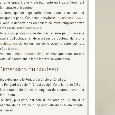
la lame grâce à une virole tournante en inox, entièrement
démontable et brevetée.
La lame, qui se loge parfaitement dans la rainure, est
fabriquée à partir d'un acier inoxydable: le
Sandvick 12C27
.
Si vous le désirez, nos couteliers pourront remplacer cette
lame par un acier
carbone XC75
.
Nous vous proposons de décorer la lame par un procédé
appelé guillochage, et de protéger ce couteau dans une
pochette souple
en cuir ou de le porter à votre ceinture
grâce à un
étui
.
Pour un
cadeau personnalisé
, sachez que nous aurons
plaisir d'inscrire sur la lame le texte de votre choix.
Dimension du couteau:
Nous déclinons le Périgord à Virole en 2 tailles:
- le Périgord à Virole "n°2" est équipé d'une lame de 9.5 cm,
d'un manche de 12 cm, la longueur du couteau ouvert est
de 21.5 cm.
- le "n°3", plus petit, est doté d'une lame de 8.5 cm, d'un
manche de 11 cm pour une longueur de 19.5 cm lorsqu'il
est ouvert.