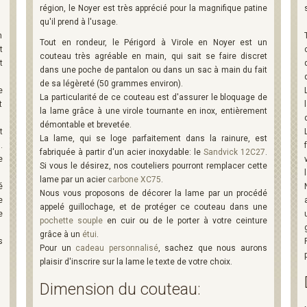
région, le Noyer est très apprécié pour la magnifique patine
qu'il prend à l'usage.
n
Tout en rondeur, le Périgord à Virole en Noyer est un
t
couteau très agréable en main, qui sait se faire discret
t
dans une poche de pantalon ou dans un sac à main du fait
de sa légèreté (50 grammes environ).
e
La particularité de ce couteau est d'assurer le bloquage de
t
la lame grâce à une virole tournante en inox, entièrement
démontable et brevetée.
t
La lame, qui se loge parfaitement dans la rainure, est
7
.
fabriquée à partir d'un acier inoxydable: le
Sandvick 12C27
.
e
Si vous le désirez, nos couteliers pourront remplacer cette
lame par un acier
carbone XC75
.
é
Nous vous proposons de décorer la lame par un procédé
e
appelé guillochage, et de protéger ce couteau dans une
e
pochette souple
en cuir ou de le porter à votre ceinture
grâce à un
étui
.
s
Pour un
cadeau personnalisé
, sachez que nous aurons
plaisir d'inscrire sur la lame le texte de votre choix.
Dimension du couteau: