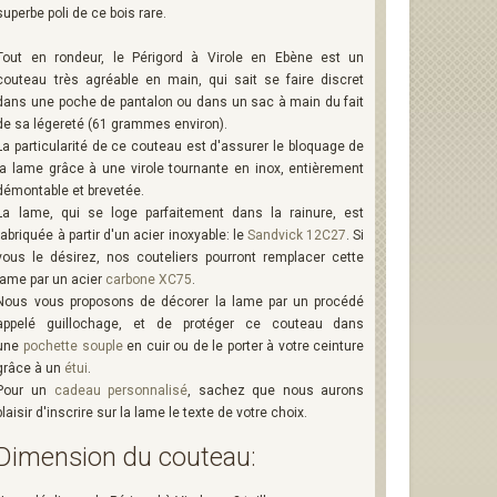
superbe poli de ce bois rare.
Tout en rondeur, le Périgord à Virole en Ebène est un
couteau très agréable en main, qui sait se faire discret
dans une poche de pantalon ou dans un sac à main du fait
de sa légereté (61 grammes environ).
La particularité de ce couteau est d'assurer le bloquage de
la lame grâce à une virole tournante en inox, entièrement
démontable et brevetée.
La lame, qui se loge parfaitement dans la rainure, est
fabriquée à partir d'un acier inoxyable: le
Sandvick 12C27
. Si
vous le désirez, nos couteliers pourront remplacer cette
lame par un acier
carbone XC75
.
Nous vous proposons de décorer la lame par un procédé
appelé guillochage, et de protéger ce couteau dans
une
pochette souple
en cuir ou de le porter à votre ceinture
grâce à un
étui
.
Pour un
cadeau personnalisé
, sachez que nous aurons
plaisir d'inscrire sur la lame le texte de votre choix.
Dimension du couteau: