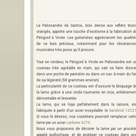
Le Palissandre de Santos, bois dense aux reflets brun
orangés, apporte une touche d'exotisme à la fabrication d
Périgord à Virole. Les guitaristes apprécieront les qualité
de ce bois précieux, notamment pour les résonance
musicales très pures qu'il procure.
Tout en rondeur, le Périgord à Virole en Palissandre est u
couteau très agréable en main, qui sait se faire discre
dans une poche de pantalon ou dans un sac à main du fai
de sa légèreté (58 grammes environ).
La particularité de ce couteau est d'assurer le bloquage d
la lame grâce à une virole tournante en inox, entièremen
démontable et brevetée.
La lame, qui se loge parfaitement dans la rainure, es
fabriquée à partir d'un acier inoxydable: le
Sandvick 12C2
Si vous le désirez, nos couteliers pourront remplacer cett
lame par un acier
carbone XC75
.
Nous vous proposons de décorer la lame par un procéd
appelé guillochage, et de protéger ce couteau dans un