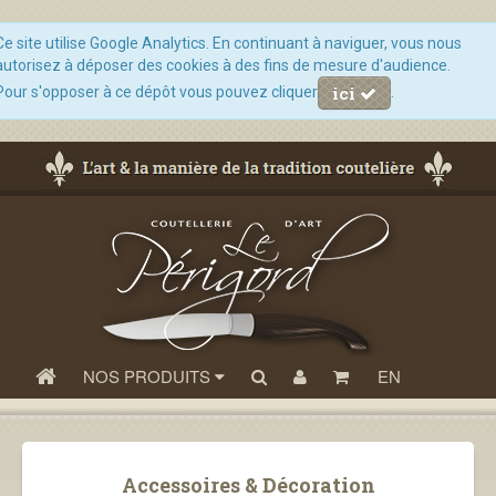
Ce site utilise Google Analytics. En continuant à naviguer, vous nous
autorisez à déposer des cookies à des fins de mesure d'audience.
ici
Pour s'opposer à ce dépôt vous pouvez cliquer
.
NOS PRODUITS
EN
Accessoires & Décoration