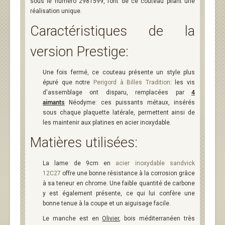
sous le numéro 2981599, font de ce couteau pliant une
réalisation unique.
Caractéristiques de la
version Prestige:
Une fois fermé, ce couteau présente un style plus
épuré que notre
Perigord à Billes Tradition
: les vis
d'assemblage ont disparu, remplacées par
4
aimants
Néodyme: ces puissants métaux, insérés
sous chaque plaquette latérale, permettent ainsi de
les maintenir aux platines en acier inoxydable.
Matières utilisées:
La lame de 9cm en
acier inoxydable sandvick
12C27
offre une bonne résistance à la corrosion grâce
à sa teneur en chrome. Une faible quantité de carbone
y est également présente, ce qui lui confère une
bonne tenue à la coupe et un aiguisage facile.
Le manche est en
Olivier
, bois méditerranéen très