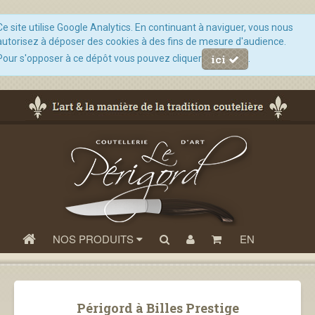
Ce site utilise Google Analytics. En continuant à naviguer, vous nous
autorisez à déposer des cookies à des fins de mesure d'audience.
ici
Pour s'opposer à ce dépôt vous pouvez cliquer
.
NOS PRODUITS
EN
Périgord à Billes Prestige