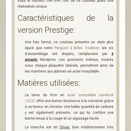
sous le numéro 2981599, font de ce couteau pliant une
réalisation unique.
Caractéristiques de la
version Prestige:
Une fois fermé, ce couteau présente un style plus
épuré que notre
Perigord à Billes Tradition
: les vis
d'assemblage ont disparu, remplacées par
4
aimants
Néodyme: ces puissants métaux, insérés
sous chaque plaquette latérale, permettent ainsi de
les maintenir aux platines en acier inoxydable.
Matières utilisées:
La lame de 9cm en
acier inoxydable sandvick
12C27
offre une bonne résistance à la corrosion grâce
à sa teneur en chrome. Une faible quantité de carbone
y est également présente, ce qui lui confère une
bonne tenue à la coupe et un aiguisage facile.
Le manche est en
Olivier
, bois méditerranéen très