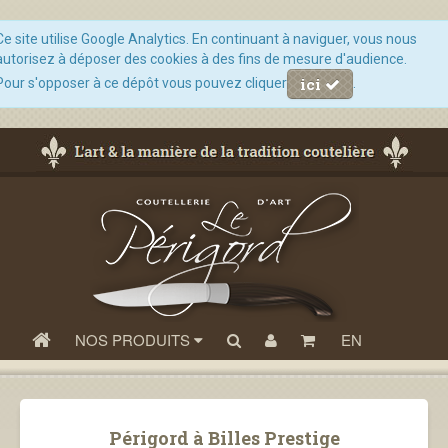
Ce site utilise Google Analytics. En continuant à naviguer, vous nous
autorisez à déposer des cookies à des fins de mesure d'audience.
ici
Pour s'opposer à ce dépôt vous pouvez cliquer
.
NOS PRODUITS
EN
Périgord à Billes Prestige