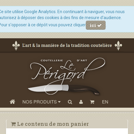
Ce site utilise Google Analytics. En continuant à naviguer, vous nous
autorisez à déposer des cookies à des fins de mesure d'audience.
ici
Pour s'opposer à ce dépôt vous pouvez cliquer
.
NOS PRODUITS
EN
Le contenu de mon panier