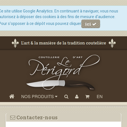
Ce site utilise Google Analytics. En continuant à naviguer, vous nous
autorisez à déposer des cookies à des fins de mesure d'audience.
ici
Pour s'opposer à ce dépôt vous pouvez cliquer
.
NOS PRODUITS
EN
Contactez-nous