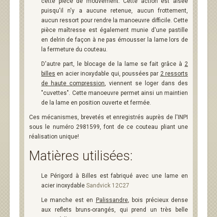
cette pièce de mouvement. Cette action est aisée
puisqu'il n'y a aucune retenue, aucun frottement,
aucun ressort pour rendre la manoeuvre difficile. Cette
pièce maîtresse est également munie d'une pastille
en delrin de façon à ne pas émousser la lame lors de
la fermeture du couteau.
D'autre part, le blocage de la lame se fait grâce à
2
billes
en acier inoxydable qui, poussées par
2 ressorts
de haute compression
, viennent se loger dans des
"cuvettes". Cette manoeuvre permet ainsi un maintien
de la lame en position ouverte et fermée.
Ces mécanismes, brevetés et enregistrés auprès de l'INPI
sous le numéro 2981599, font de ce couteau pliant une
réalisation unique!
Matières utilisées:
Le Périgord à Billes est fabriqué avec une lame en
acier inoxydable
Sandvick 12C27
Le manche est en
Palissandre
, bois précieux dense
aux reflets bruns-orangés, qui prend un très belle