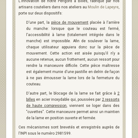
L'innovation de notre Périgord à Billes, fabriqué par nos
artisans couteliers dans nos ateliers au
Moulin de Lapeyre
,
porte sur deux dispositifs:
D'une part, la
pièce de mouvement
placée à l'arrière
du manche: lorsque que le couteau est fermé,
l'accessibilité à lame (totalement intégrée dans le
manche) est impossible. Afin de soulever la lame,
chaque utilisateur appuiera donc sur la pièce de
mouvement. Cette action est aisée puisqu'il n'y a
aucune retenue, aucun frottement, aucun ressort pour
rendre la manoeuvre difficile. Cette pièce maîtresse
est également munie d'une pastille en delrin de façon
à ne pas émousser la lame lors de la fermeture du
couteau.
D'autre part, le blocage de la lame se fait grâce à
2
billes
en acier inoxydable qui, poussées par
2 ressorts
de haute compression
, viennent se loger dans des
"cuvettes". Cette manoeuvre permet ainsi un maintien
de la lame en position ouverte et fermée.
Ces mécanismes sont brevetés et enregistrés auprès de
l'INPI sous le numéro 2981599.