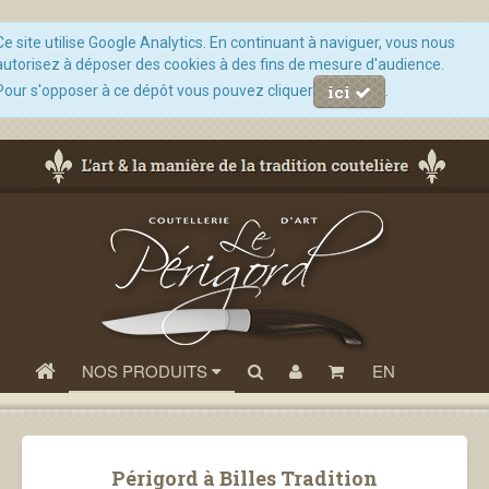
Ce site utilise Google Analytics. En continuant à naviguer, vous nous
autorisez à déposer des cookies à des fins de mesure d'audience.
ici
Pour s'opposer à ce dépôt vous pouvez cliquer
.
NOS PRODUITS
EN
Périgord à Billes Tradition